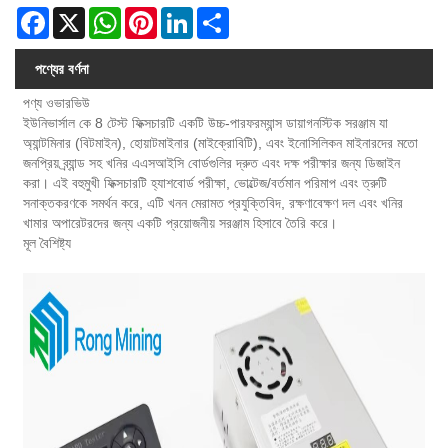
Facebook
X
WhatsApp
Pinterest
LinkedIn
Share
পণ্যের বর্ণনা
পণ্য ওভারভিউ
ইউনিভার্সাল কে 8 টেস্ট ফিক্সচারটি একটি উচ্চ-পারফরম্যান্স ডায়াগনস্টিক সরঞ্জাম যা
অ্যান্টমিনার (বিটমাইন), হোয়াটমাইনার (মাইক্রোবিটি), এবং ইনোসিলিকন মাইনারদের মতো
জনপ্রিয় ব্র্যান্ড সহ খনির এএসআইসি বোর্ডগুলির দ্রুত এবং দক্ষ পরীক্ষার জন্য ডিজাইন
করা। এই বহুমুখী ফিক্সচারটি হ্যাশবোর্ড পরীক্ষা, ভোল্টেজ/বর্তমান পরিমাপ এবং ত্রুটি
সনাক্তকরণকে সমর্থন করে, এটি খনন মেরামত প্রযুক্তিবিদ, রক্ষণাবেক্ষণ দল এবং খনির
খামার অপারেটরদের জন্য একটি প্রয়োজনীয় সরঞ্জাম হিসাবে তৈরি করে।
মূল বৈশিষ্ট্য