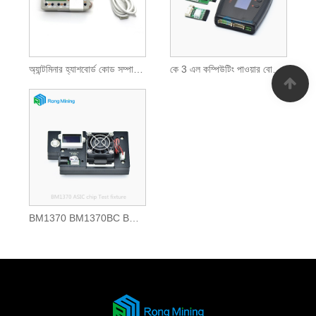
অ্যান্টমিনার হ্যাশবোর্ড কোড সম্পাদক অ্যান্টমিনার হ্যাশবোর্ড ইপ্রম চিপস থেকে ডেটা পড়তে, সংরক্ষণ এবং সিঙ্ক্রোনাইজ করতে ব্যবহৃত হয়
কে 3 এল কম্পিউটিং পাওয়ার বোর্ড টেস্টার, এস 19 এক্সপি এইচআইডি এস 19 প্রো হাইড এস 21 টি 21 টি 21 এস 19 কেপ্রো এস 19 জেএক্সপি এস 19 টি 19 টি 19 এস 19 পিআরও এস 19 জেপ্রো ডি 7 এল 7 কেএস 3 কেএস 5 সমর্থন করে সমর্থন করে
BM1370 BM1370BC BM1370PA BM1370AA ASIC CHIP পরীক্ষা ফিক্সচার