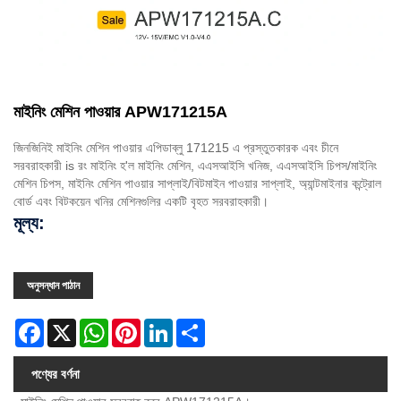
মাইনিং মেশিন পাওয়ার APW171215A
জিনজিনিই মাইনিং মেশিন পাওয়ার এপিডাব্লু 171215 এ প্রস্তুতকারক এবং চীনে
সরবরাহকারী is রং মাইনিং হ'ল মাইনিং মেশিন, এএসআইসি খনিজ, এএসআইসি চিপস/মাইনিং
মেশিন চিপস, মাইনিং মেশিন পাওয়ার সাপ্লাই/বিটমাইন পাওয়ার সাপ্লাই, অ্যান্টমাইনার কন্ট্রোল
বোর্ড এবং বিটকয়েন খনির মেশিনগুলির একটি বৃহত সরবরাহকারী।
মূল্য:
অনুসন্ধান পাঠান
Facebook
X
WhatsApp
Pinterest
LinkedIn
Share
পণ্যের বর্ণনা