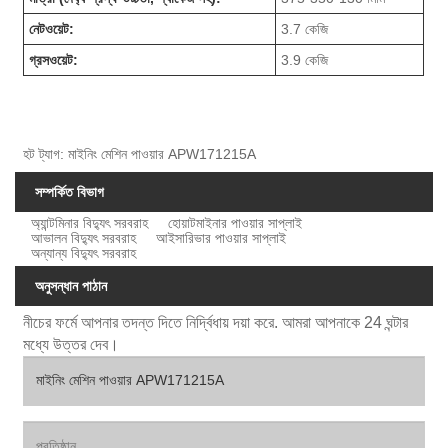
নেটওয়েট:
3.7 কেজি
গ্রসওয়েট:
3.9 কেজি
হট ট্যাগ: মাইনিং মেশিন পাওয়ার APW171215A
সম্পর্কিত বিভাগ
অ্যান্টমিনার বিদ্যুৎ সরবরাহ
হোয়াটমাইনার পাওয়ার সাপ্লাই
আভালন বিদ্যুৎ সরবরাহ
আইসারিভার পাওয়ার সাপ্লাই
অন্যান্য বিদ্যুৎ সরবরাহ
অনুসন্ধান পাঠান
নীচের ফর্মে আপনার তদন্ত দিতে নির্দ্বিধায় দয়া করে. আমরা আপনাকে 24 ঘন্টার
মধ্যে উত্তর দেব।