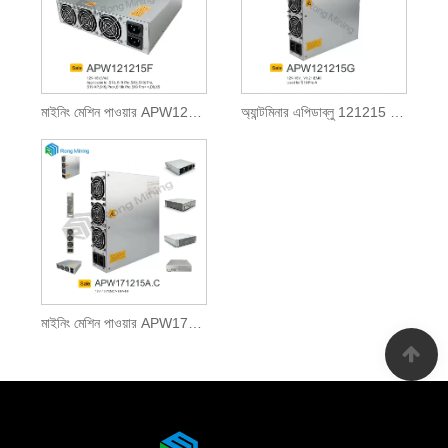
মাইনিং মেশিন পাওয়ার APW121215F
অ্যান্টমিনার এপিডাব্লু 121215 এ/বি/সি/ডি/ই/এফ/জি পাওয়ার সাপ্লাই এস 19+, এস 19 এ প্রো, এস 19 এ, এস 19 এ, এস 19 জে, এস 19 আই, এস 19, এস 19 প্রো, টি 19
মাইনিং মেশিন পাওয়ার APW171215C