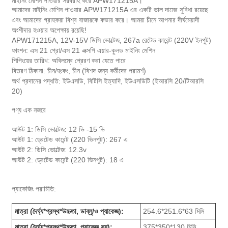
মাইনিং মেশিন পাওয়ার সরবরাহ করে APW171215A।
আমাদের মাইনিং মেশিন পাওয়ার APW171215A এর একটি ভাল দামের সুবিধা রয়েছে
এবং আমাদের গ্রাহকরা বিশ্ব বাজারকে কভার করে। আমরা চীনে আপনার দীর্ঘমেয়াদী
অংশীদার হওয়ার অপেক্ষায় রয়েছি!
APW171215A, 12V-15V ডিসি ভোল্টেজ, 267a রেটেড কারেন্ট (220V ইনপুট)
ফাংশন: এস 21 প্রো/এস 21 এক্সপি এয়ার-কুলড মাইনিং মেশিন
শিপিংয়ের তারিখ: অবিলম্বে প্রেরণ করা যেতে পারে
বিতরণ ঠিকানা: চীন/হংকং, চীন (বিশদ জন্য কর্মীদের পরামর্শ)
অর্থ প্রদানের পদ্ধতি: ইউএসডি, বিটিসি ইত্যাদি, ইউএসডিটি (ইআরসি 20/টিআরসি
20)
পণ্য এক নজরে
আউট 1: ডিসি ভোল্টেজ: 12 ভি -15 ভি
আউট 1: ড্রেটেড কারেন্ট (220 ভিনপুট): 267 এ
আউট 2: ডিসি ভোল্টেজ: 12.3v
আউট 2: ড্রেটেড কারেন্ট (220 ভিনপুট): 18 এ
প্যাকেজিং পরামিতি:
মাত্রা (দৈর্ঘ্য*প্রস্থ*উচ্চতা, ডাব্লু/ও প্যাকেজ):
254.6*251.6*63 মিমি
মাত্রা (দৈর্ঘ্য*প্রস্থ*উচ্চতা, প্যাকেজ সহ):
375*350*130 মিমি