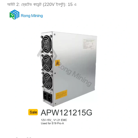
আউট 2: ড্রেটেড কারেন্ট (220V ইনপুট): 15 এ