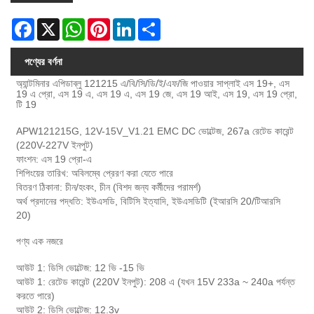
Facebook
X
WhatsApp
Pinterest
LinkedIn
Share
পণ্যের বর্ণনা
অ্যান্টমিনার এপিডাব্লু 121215 এ/বি/সি/ডি/ই/এফ/জি পাওয়ার সাপ্লাই এস 19+, এস
19 এ প্রো, এস 19 এ, এস 19 এ, এস 19 জে, এস 19 আই, এস 19, এস 19 প্রো,
টি 19
APW121215G, 12V-15V_V1.21 EMC DC ভোল্টেজ, 267a রেটেড কারেন্ট
(220V-227V ইনপুট)
ফাংশন: এস 19 প্রো-এ
শিপিংয়ের তারিখ: অবিলম্বে প্রেরণ করা যেতে পারে
বিতরণ ঠিকানা: চীন/হংকং, চীন (বিশদ জন্য কর্মীদের পরামর্শ)
অর্থ প্রদানের পদ্ধতি: ইউএসডি, বিটিসি ইত্যাদি, ইউএসডিটি (ইআরসি 20/টিআরসি
20)
পণ্য এক নজরে
আউট 1: ডিসি ভোল্টেজ: 12 ভি -15 ভি
আউট 1: রেটেড কারেন্ট (220V ইনপুট): 208 এ (যখন 15V 233a ~ 240a পর্যন্ত
করতে পারে)
আউট 2: ডিসি ভোল্টেজ: 12.3v