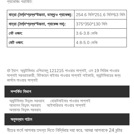
প্যাকেজিং পরামিতি:
মাত্রা (দৈর্ঘ্য*প্রস্থ*উচ্চতা, ডাব্লু/ও প্যাকেজ):
254.6 মিমি*251.6 মিমি*63 মিমি
মাত্রা (দৈর্ঘ্য*প্রস্থ*উচ্চতা, প্যাকেজ সহ):
375*350*130 মিমি
নেট ওজন:
3.6-3.8 কেজি
মোট ওজন:
4.8-5.0 কেজি
হট ট্যাগ: অ্যান্টমিনার এপিডাব্লু 121215 পাওয়ার সাপ্লাই, এস 19 সিরিজ পাওয়ার
সাপ্লাই সরবরাহকারী, বিটকয়েন মাইনার পাওয়ার সাপ্লাই পাইকারি, অ্যান্টমিনারের জন্য
কাস্টম পাওয়ার সাপ্লাই
সম্পর্কিত বিভাগ
অ্যান্টমিনার বিদ্যুৎ সরবরাহ
হোয়াটমাইনার পাওয়ার সাপ্লাই
আভালন বিদ্যুৎ সরবরাহ
আইসারিভার পাওয়ার সাপ্লাই
অন্যান্য বিদ্যুৎ সরবরাহ
অনুসন্ধান পাঠান
নীচের ফর্মে আপনার তদন্ত দিতে নির্দ্বিধায় দয়া করে. আমরা আপনাকে 24 ঘন্টার