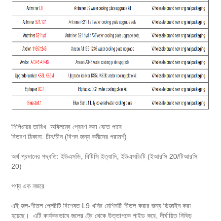
শিপিংয়ের তারিখ: অবিলম্বে প্রেরণ করা যেতে পারে
বিতরণ ঠিকানা: চীন/চীন (বিশদ জন্য কর্মীদের পরামর্শ)
অর্থ প্রদানের পদ্ধতি: ইউএসডি, বিটিসি ইত্যাদি, ইউএসডিটি (ইআরসি 20/টিআরসি
20)
পণ্য এক নজরে
এই জল-শীতল প্লেটটি বিশেষত L9 খনির মেশিনটি শীতল করার জন্য ডিজাইন করা
হয়েছে। এটি কার্যকরভাবে জলের ট্রে থেকে উত্তাপকে গাইড করে, দীর্ঘায়িত নিবিড়