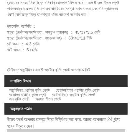
ব্যবহারের সময়ও নিরবচ্ছিন্ন খনির ক্রিয়াকলাপ নিশ্চিত করে। এল 9 জল-শীতল প্লেট
কার্যকরভাবে এএসআইসি চিপ ওভারহিটিংয়ের সমস্যা সমাধান করে এবং খনি শ্রমিকদের
একটি অবিচ্ছিন্ন নিম্ন-তাপমাত্রা খনির পরিবেশ সরবরাহ করে।
প্যাকেজিং পরামিতি ：
মাত্রা (দৈর্ঘ্য*প্রস্থ*উচ্চতা, ডাব্লু/ও প্যাকেজ) ： 45*37*9.5 সেমি
মাত্রা (দৈর্ঘ্য*প্রস্থ*উচ্চতা, প্যাকেজ সহ) ： 50*41*11 মিমি
নেট ওজন ： 4.3 কেজি
মোট ওজন ： 5 কেজি
হট ট্যাগ: অ্যান্টমিনার এল 9 ওয়াটার কুলিং প্লেট আপগ্রেড কিট
সম্পর্কিত বিভাগ
অ্যান্টমিনার ওয়াটার কুলিং প্লেট
হোয়াটমাইনার ওয়াটার কুলিং প্লেট
আভালন ওয়াটার কুলিং প্লেট
আইসারিভার ওয়াটার কুলিং প্লেট
জল কুলিং প্লেট
অন্যরা শীতল প্লেট
অনুসন্ধান পাঠান
নীচের ফর্মে আপনার তদন্ত দিতে নির্দ্বিধায় দয়া করে. আমরা আপনাকে 24 ঘন্টার
মধ্যে উত্তর দেব।