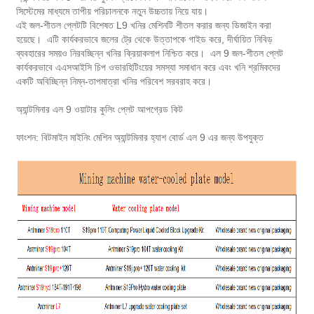
সিস্টেমের মাধ্যমে তাপীয় পরিচালনকে নতুন উচ্চতায় নিয়ে যায়।
এই জল-শীতল প্লেটটি বিশেষত L9 খনির মেশিনটি শীতল করার জন্য ডিজাইন করা
হয়েছে। এটি কার্যকরভাবে জলের ট্রে থেকে উত্তাপকে গাইড করে, দীর্ঘায়িত নিবিড়
ব্যবহারের সময়ও নিরবচ্ছিন্ন খনির ক্রিয়াকলাপ নিশ্চিত করে। এল 9 জল-শীতল প্লেট
কার্যকরভাবে এএসআইসি চিপ ওভারহিটিংয়ের সমস্যা সমাধান করে এবং খনি শ্রমিকদের
একটি অবিচ্ছিন্ন নিম্ন-তাপমাত্রা খনির পরিবেশ সরবরাহ করে।
অ্যান্টমিনার এল 9 ওয়াটার কুলিং প্লেট আপগ্রেড কিট
ফাংশন: বিটমাইন মাইনিং মেশিন অ্যান্টমিনার হ্যাশ বোর্ড এল 9 এর জন্য উপযুক্ত