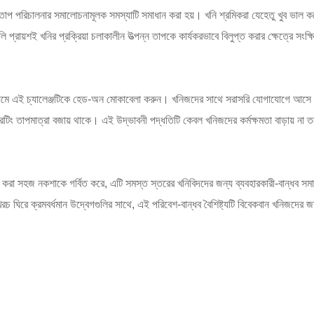
তাপ পরিচালনার সমালোচনামূলক সমস্যাটি সমাধান করা হয়। খনি শ্রমিকরা যেহেতু খুব ভাল করে জা
য়শই খনির প্রক্রিয়া চলাকালীন উত্পন্ন তাপকে কার্যকরভাবে বিলুপ্ত করার ক্ষেত্রে সংক্ষিপ্ত 
্যমে এই চ্যালেঞ্জটিকে হেড-অন মোকাবেলা করুন। খনিজদের সাথে সরাসরি যোগাযোগে আসে এ
পারেটিং তাপমাত্রা বজায় থাকে। এই উদ্ভাবনী পদ্ধতিটি কেবল খনিজদের কর্মক্ষমতা বাড়ায় না 
 করা সহজ নকশাকে গর্বিত করে, এটি সমস্ত স্তরের খনিবিদদের জন্য ব্যবহারকারী-বান্ধব সমা
ঘিরে ক্রমবর্ধমান উদ্বেগগুলির সাথে, এই পরিবেশ-বান্ধব বৈশিষ্ট্যটি বিবেকবান খনিজদের জন