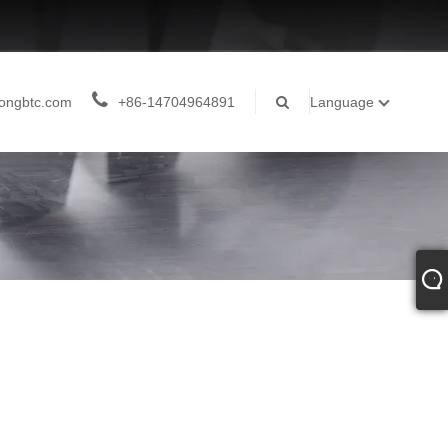
ongbtc.com
+86-14704964891
Language