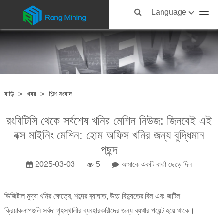
Language
বাড়ি
>
খবর
>
শিল্প সংবাদ
রংবিটিসি থেকে সর্বশেষ খনির মেশিন নিউজ: জিনবেই এই
বক্স মাইনিং মেশিন: হোম অফিস খনির জন্য বুদ্ধিমান
পছন্দ
2025-03-03
5
আমাকে একটি বার্তা ছেড়ে দিন
ডিজিটাল মুদ্রা খনির ক্ষেত্রে, শব্দের ব্যাঘাত, উচ্চ বিদ্যুতের বিল এবং জটিল
ক্রিয়াকলাপগুলি সর্বদা গৃহস্থালীর ব্যবহারকারীদের জন্য ব্যথার পয়েন্ট হয়ে থাকে।