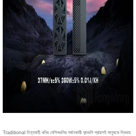
Traditional তিহ্যবাহী খনির মেশিনগুলির গর্জনকারী শব্দগুলি প্রায়শই মানুষকে দ্বিধায়