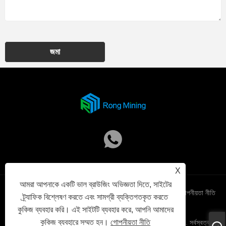
জমা
X
আমরা আপনাকে একটি ভাল ব্রাউজিং অভিজ্ঞতা দিতে, সাইটের
Links
Sitemap
RSS
XML
গোপনীয়তা নীতি
ট্র্যাফিক বিশ্লেষণ করতে এবং সামগ্রী ব্যক্তিগতকৃত করতে
কুকিজ ব্যবহার করি। এই সাইটটি ব্যবহার করে, আপনি আমাদের
কুকিজ ব্যবহারে সম্মত হন।
গোপনীয়তা নীতি
কপিরাইট © 2025 Shenzhen Xinjinyi Technology Co., Ltd. সর্বস্বত্ব