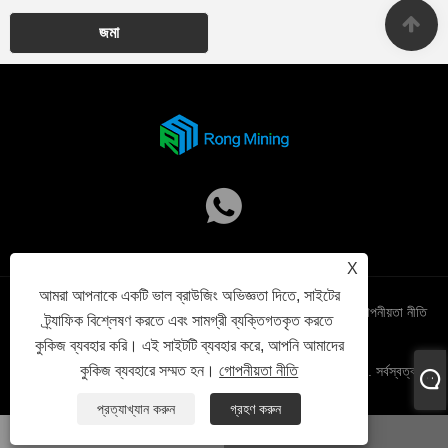
জমা
X
আমরা আপনাকে একটি ভাল ব্রাউজিং অভিজ্ঞতা দিতে, সাইটের
Links
Sitemap
RSS
XML
গোপনীয়তা নীতি
ট্র্যাফিক বিশ্লেষণ করতে এবং সামগ্রী ব্যক্তিগতকৃত করতে
কুকিজ ব্যবহার করি। এই সাইটটি ব্যবহার করে, আপনি আমাদের
কুকিজ ব্যবহারে সম্মত হন।
গোপনীয়তা নীতি
কপিরাইট © 2025 Shenzhen Xinjinyi Technology Co., Ltd. সর্বস্বত্ব
সংরক্ষিত
প্রত্যাখ্যান করুন
গ্রহণ করুন
হোয়াটসঅ্যাপ
ইমেইল