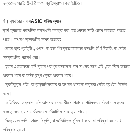
ভক্তদের প্রতি 6-12 মাসে প্রতিস্থাপন করা উচিত।
4। ব্যর্থতার লক্ষণ
ASIC খনিজ ফ্যান
ব্যর্থ ফ্যানের প্রাথমিক লক্ষণগুলি সনাক্ত করা হার্ডওয়্যার ক্ষতি রোধে সহায়তা করতে
পারে। সাধারণ সূচকগুলির মধ্যে রয়েছে:
-জোরে শব্দ: গ্রাইন্ডিং, গুঞ্জন, বা উচ্চ-পিচযুক্ত হাহাকার শব্দগুলি জীর্ণ বিয়ারিং বা মোটর
সমস্যাগুলির পরামর্শ দেয়।
- হ্রাস এয়ারফ্লো: যদি ফ্যান পর্যাপ্ত বাতাসকে চাপ না দেয় তবে এটি ধুলো দিয়ে আটকে
থাকতে পারে বা ক্ষতিগ্রস্থ ব্লেড থাকতে পারে।
- ত্রুটিযুক্ত গতি: অপ্রত্যাশিতভাবে বা ঘন ঘন থামানো ভক্তরা মোটর ব্যর্থতা নির্দেশ
করে।
- অতিরিক্ত উত্তাপ: যদি আপনার খননকারীর তাপমাত্রা পরিষ্কার সেটআপ সত্ত্বেও
বাড়ছে তবে ফ্যান কার্যকরভাবে পরিচালিত নাও হতে পারে।
- ভিজ্যুয়াল ক্ষতি: ফাটল, বিকৃতি, বা অতিরিক্ত ধূলিকণা জমে যা পরিষ্কারের সাথে
পরিষ্কার হয় না।