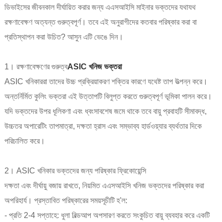
ডিভাইসের জীবনকাল দীর্ঘায়িত করার জন্য এএসআইসি মাইনার ভক্তদের যথাযথ
রক্ষণাবেক্ষণ অত্যন্ত গুরুত্বপূর্ণ। তবে এই অনুরাগীদের কতবার পরিষ্কার করা বা
প্রতিস্থাপন করা উচিত? আসুন এটি ভেঙে দিন।
1। রক্ষণাবেক্ষণের গুরুত্ব
ASIC খনিজ ভক্তরা
ASIC খনিকাররা তাদের উচ্চ প্রক্রিয়াকরণ শক্তির কারণে যথেষ্ট তাপ উত্পন্ন করে।
অন্তর্নির্মিত কুলিং ভক্তরা এই উত্তাপটি বিলুপ্ত করতে গুরুত্বপূর্ণ ভূমিকা পালন করে।
যদি ভক্তদের উপর ধূলিকণা এবং ধ্বংসাবশেষ জমে থাকে তবে বায়ু প্রবাহটি সীমাবদ্ধ,
উচ্চতর অপারেটিং তাপমাত্রা, দক্ষতা হ্রাস এবং সম্ভাব্য হার্ডওয়্যার ব্যর্থতার দিকে
পরিচালিত করে।
2। ASIC খনিকার ভক্তদের জন্য পরিষ্কার ফ্রিকোয়েন্সি
দক্ষতা এবং দীর্ঘায়ু বজায় রাখতে, নিয়মিত এএসআইসি খনিজ ভক্তদের পরিষ্কার করা
অপরিহার্য। প্রস্তাবিত পরিষ্কারের সময়সূচীটি হ'ল:
- প্রতি 2-4 সপ্তাহে: ধুলা বিল্ডআপ অপসারণ করতে সংকুচিত বায়ু ব্যবহার করে একটি